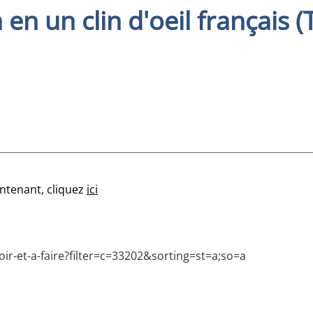
en un clin d'oeil français (T
!
intenant, cliquez
ici
ir-et-a-faire?filter=c=33202&sorting=st=a;so=a