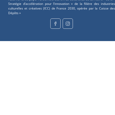
Stratégie d’accélération pour l’innovation » de la filière des industries
culturelles et créatives (ICC) de France 2030, opérée par la Caisse des
Dépôts »