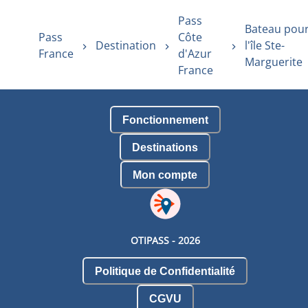
Pass
Bateau pou
Pass
Côte
Destination
l'île Ste-
France
d'Azur
Marguerite
France
Fonctionnement
Destinations
Mon compte
OTIPASS -
2026
Politique de Confidentialité
CGVU