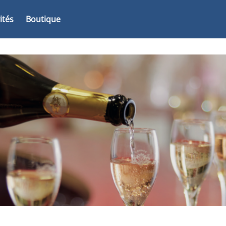
vités
Boutique