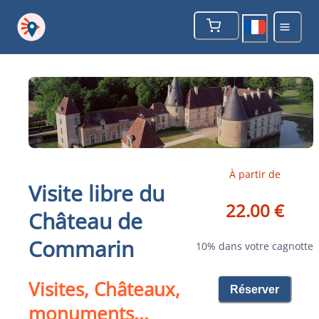
À partir de
Visite libre du
22.00 €
Château de
Commarin
10% dans votre cagnotte
Visites, Châteaux,
Réserver
monuments...