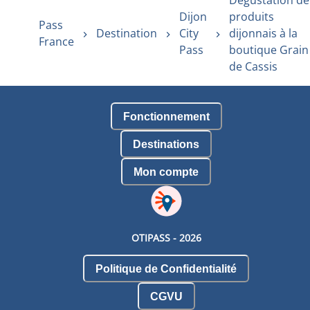
Dégustation de
Dijon
produits
Pass
Destination
City
dijonnais à la
France
Pass
boutique Grain
de Cassis
Fonctionnement
Destinations
Mon compte
OTIPASS -
2026
Politique de Confidentialité
CGVU