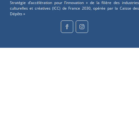
Stratégie d’accélération pour l’innovation » de la filière des industries
culturelles et créatives (ICC) de France 2030, opérée par la Caisse des
Dépôts »