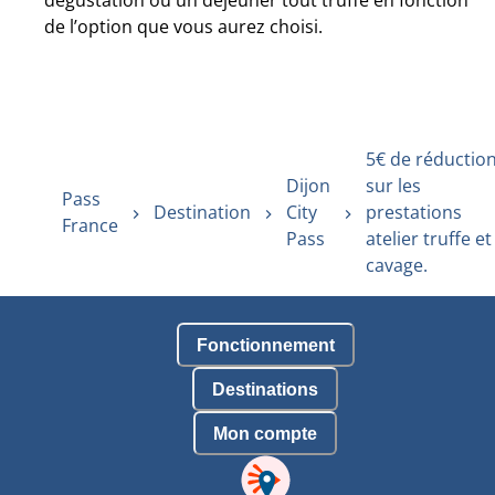
dégustation ou un déjeuner tout truffe en fonction
de l’option que vous aurez choisi.
5€ de réductio
Dijon
sur les
Pass
Destination
City
prestations
France
Pass
atelier truffe et
cavage.
Fonctionnement
Destinations
Mon compte