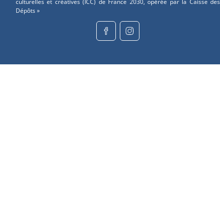
culturelles et créatives (ICC) de France 2030, opérée par la Caisse des
Dépôts »