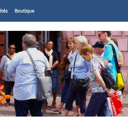
vités
Boutique