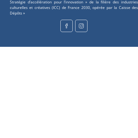
Stratégie d’accélération pour l’innovation » de la filière des industries
culturelles et créatives (ICC) de France 2030, opérée par la Caisse des
Dépôts »