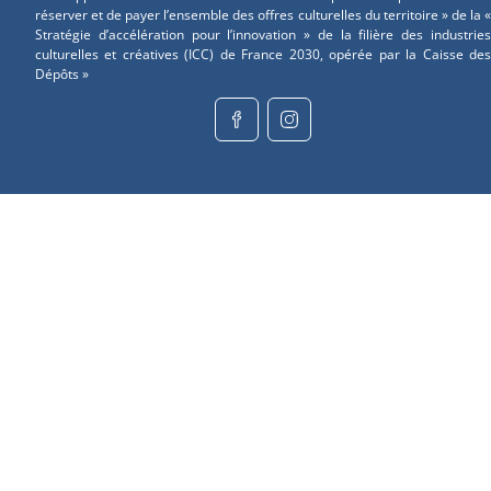
réserver et de payer l’ensemble des offres culturelles du territoire » de la «
Stratégie d’accélération pour l’innovation » de la filière des industries
culturelles et créatives (ICC) de France 2030, opérée par la Caisse des
Dépôts »