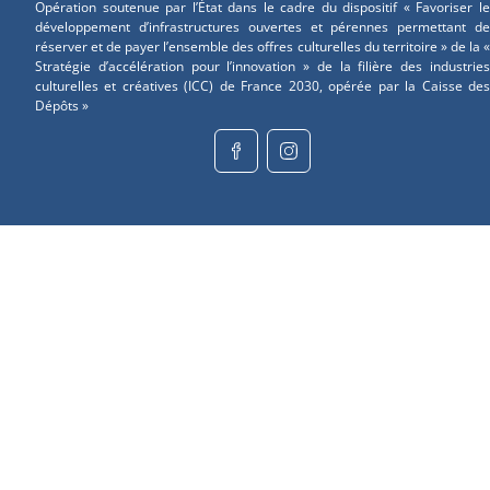
Opération soutenue par l’État dans le cadre du dispositif « Favoriser le
développement d’infrastructures ouvertes et pérennes permettant de
réserver et de payer l’ensemble des offres culturelles du territoire » de la «
Stratégie d’accélération pour l’innovation » de la filière des industries
culturelles et créatives (ICC) de France 2030, opérée par la Caisse des
Dépôts »