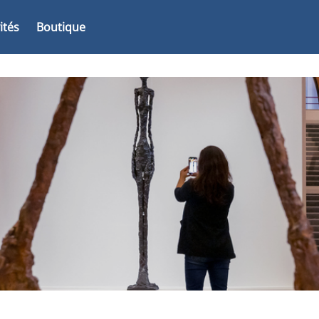
vités
Boutique