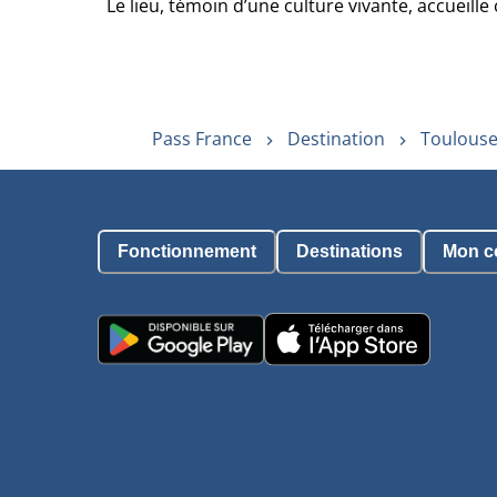
Le lieu, témoin d’une culture vivante, accueill
Pass France
Destination
Toulouse
Fonctionnement
Destinations
Mon c