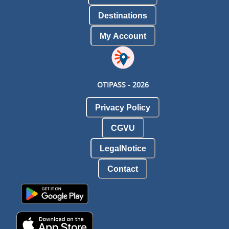
Destinations
My Account
OTIPASS -
2026
Privacy Policy
CGVU
LegalNotice
Contact