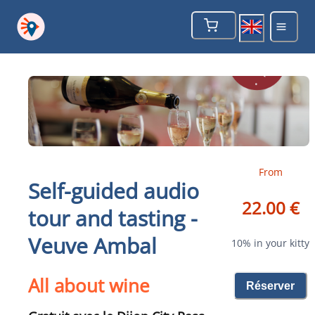
From
Self-guided audio
22.00 €
tour and tasting -
Veuve Ambal
10% in your kitty
All about wine
Réserver