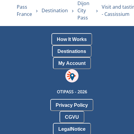
Dijon
Pass
Visit and tasti
Destination
City
France
- Cassissium
Pass
How It Works
Destinations
My Account
OTIPASS -
2026
Privacy Policy
CGVU
LegalNotice