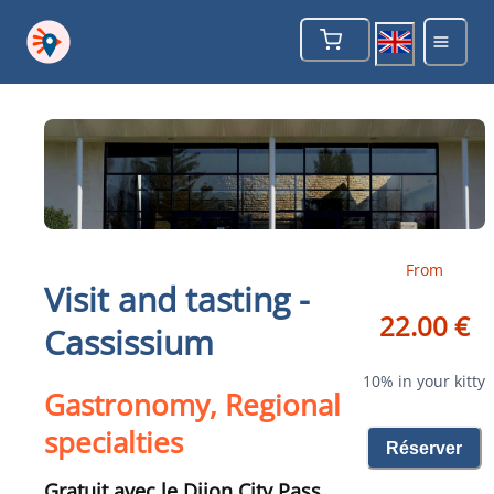
From
Visit and tasting -
22.00 €
Cassissium
10% in your kitty
Gastronomy, Regional
specialties
Réserver
Gratuit avec le Dijon City Pass