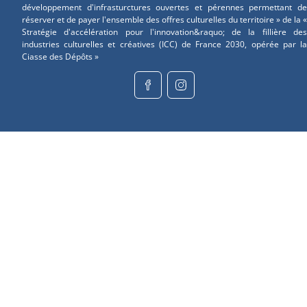
développement d'infrasturctures ouvertes et pérennes permettant de
réserver et de payer l'ensemble des offres culturelles du territoire » de la «
Stratégie d'accélération pour l'innovation&raquo; de la fillière des
industries culturelles et créatives (ICC) de France 2030, opérée par la
Ciasse des Dépôts »