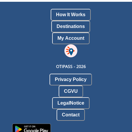
How It Works
Destinations
My Account
OTIPASS -
2026
Privacy Policy
CGVU
LegalNotice
Contact