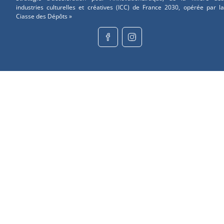
industries culturelles et créatives (ICC) de France 2030, opérée par la
Ciasse des Dépôts »