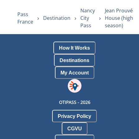
Nancy
Jean Prouvé
Pass
Destination
City
House (high
France
Pass
season)
How It Works
Destinations
My Account
OTIPASS -
2026
Privacy Policy
CGVU