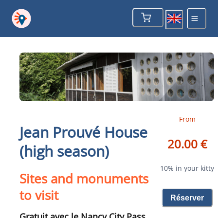
From
Jean Prouvé House
20.00 €
(high season)
10% in your kitty
Sites and monuments
to visit
Réserver
Gratuit avec le Nancy City Pass