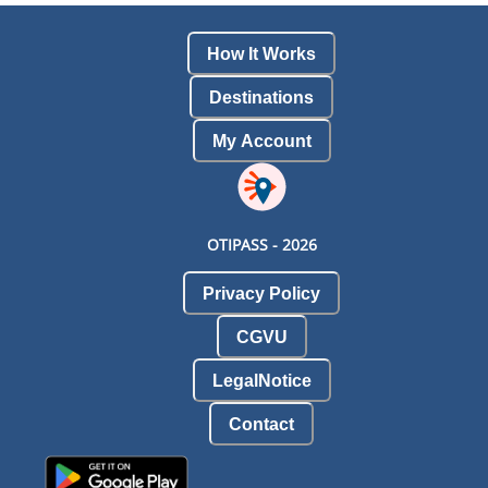
How It Works
Destinations
My Account
OTIPASS -
2026
Privacy Policy
CGVU
LegalNotice
Contact