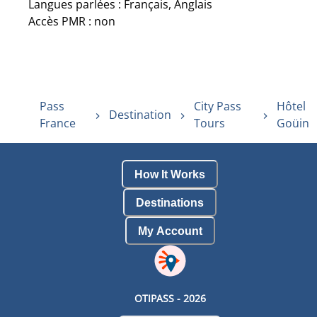
Langues parlées : Français, Anglais
Accès PMR : non
Pass
City Pass
Hôtel
Destination
France
Tours
Goüin
How It Works
Destinations
My Account
OTIPASS -
2026