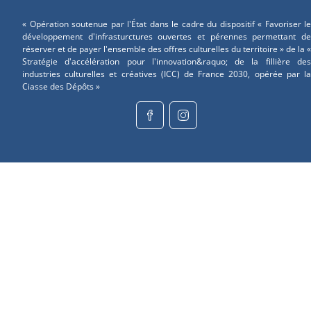
« Opération soutenue par l'État dans le cadre du dispositif « Favoriser le
développement d'infrasturctures ouvertes et pérennes permettant de
réserver et de payer l'ensemble des offres culturelles du territoire » de la «
Stratégie d'accélération pour l'innovation&raquo; de la fillière des
industries culturelles et créatives (ICC) de France 2030, opérée par la
Ciasse des Dépôts »