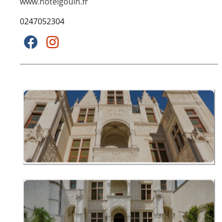
www.hotelgouin.fr
0247052304