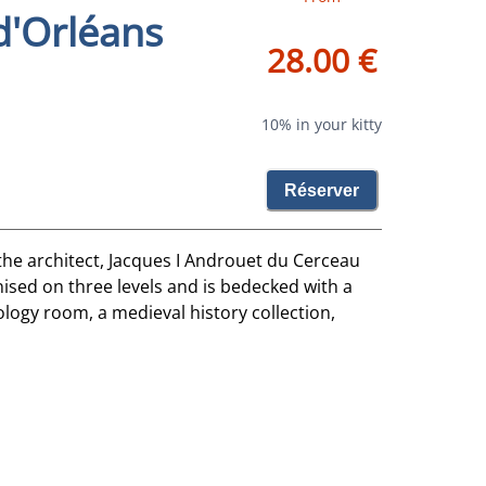
d'Orléans
28.00 €
10% in your kitty
Réserver
the architect, Jacques I Androuet du Cerceau
nised on three levels and is bedecked with a
ology room, a medieval history collection,