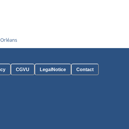
'Orléans
icy
CGVU
LegalNotice
Contact