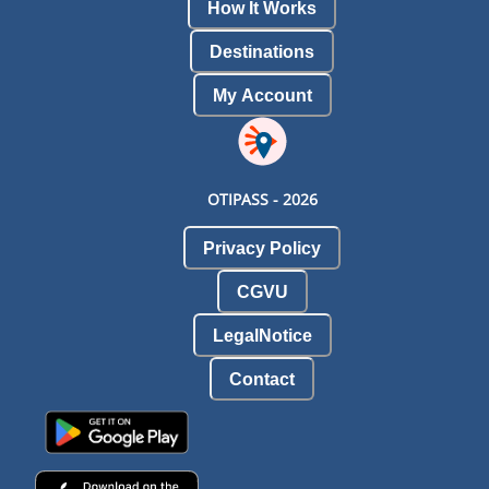
How It Works
Destinations
My Account
OTIPASS -
2026
Privacy Policy
CGVU
LegalNotice
Contact