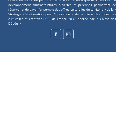
Opération soutenue par l’État dans le cadre du dispositif « Favoriser le
développement d’infrastructures ouvertes et pérennes permettant de
réserver et de payer l’ensemble des offres culturelles du territoire » de la «
Stratégie d’accélération pour l’innovation » de la filière des industries
culturelles et créatives (ICC) de France 2030, opérée par la Caisse des
Dépôts »