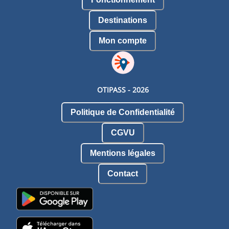
Destinations
Mon compte
OTIPASS -
2026
Politique de Confidentialité
CGVU
Mentions légales
Contact