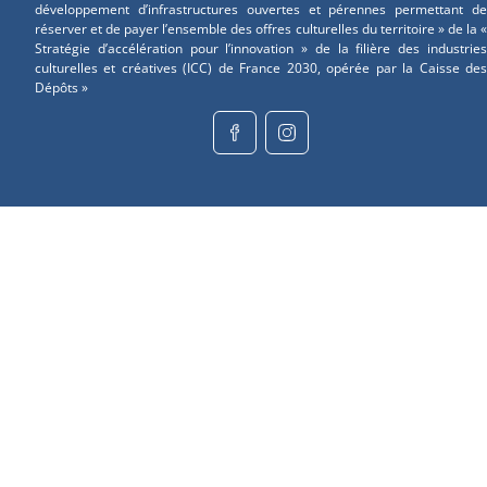
développement d’infrastructures ouvertes et pérennes permettant de
réserver et de payer l’ensemble des offres culturelles du territoire » de la «
Stratégie d’accélération pour l’innovation » de la filière des industries
culturelles et créatives (ICC) de France 2030, opérée par la Caisse des
Dépôts »