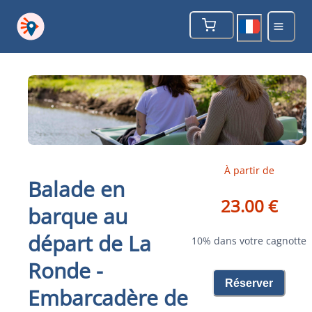
À partir de
Balade en
23.00 €
barque au
départ de La
10% dans votre cagnotte
Ronde -
Réserver
Embarcadère de