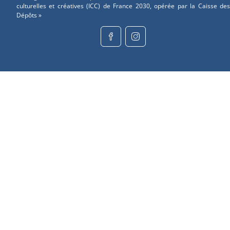
culturelles et créatives (ICC) de France 2030, opérée par la Caisse des
Dépôts »