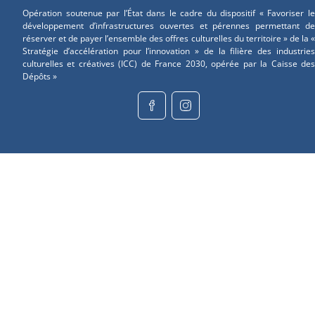
Opération soutenue par l’État dans le cadre du dispositif « Favoriser le
développement d’infrastructures ouvertes et pérennes permettant de
réserver et de payer l’ensemble des offres culturelles du territoire » de la «
Stratégie d’accélération pour l’innovation » de la filière des industries
culturelles et créatives (ICC) de France 2030, opérée par la Caisse des
Dépôts »