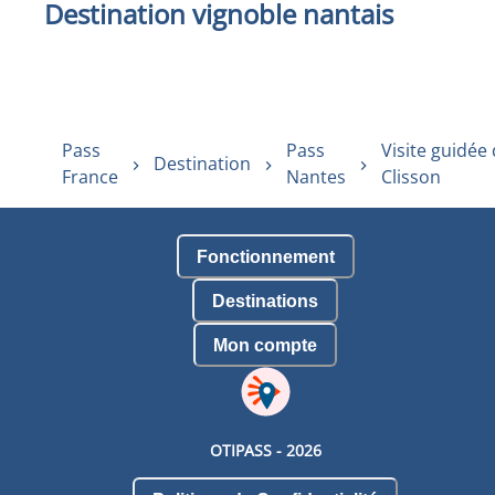
Destination vignoble nantais
Pass
Pass
Visite guidée
Destination
France
Nantes
Clisson
Fonctionnement
Destinations
Mon compte
OTIPASS -
2026