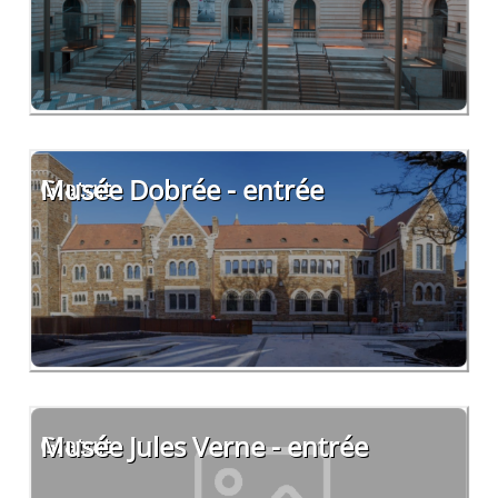
Musée Dobrée - entrée
Gratuit
Musée Jules Verne - entrée
Gratuit