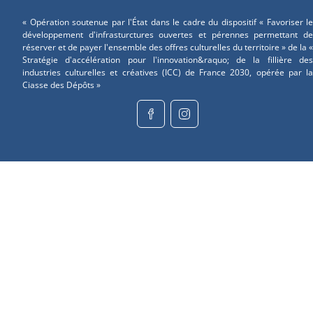
« Opération soutenue par l'État dans le cadre du dispositif « Favoriser le
développement d'infrasturctures ouvertes et pérennes permettant de
réserver et de payer l'ensemble des offres culturelles du territoire » de la «
Stratégie d'accélération pour l'innovation&raquo; de la fillière des
industries culturelles et créatives (ICC) de France 2030, opérée par la
Ciasse des Dépôts »