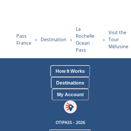
La
Visit the
Pass
Rochelle
Destination
Tour
France
Ocean
Mélusine
Pass
How It Works
Destinations
My Account
OTIPASS -
2026