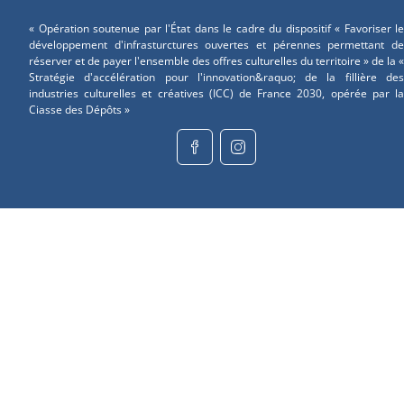
« Opération soutenue par l'État dans le cadre du dispositif « Favoriser le
développement d'infrasturctures ouvertes et pérennes permettant de
réserver et de payer l'ensemble des offres culturelles du territoire » de la «
Stratégie d'accélération pour l'innovation&raquo; de la fillière des
industries culturelles et créatives (ICC) de France 2030, opérée par la
Ciasse des Dépôts »