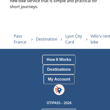
new bike service that is simple and practical for
short journeys.
Pass
Lyon City
Vélo'v ren
Destination
France
Card
bike
How It Works
Destinations
My Account
OTIPASS -
2026