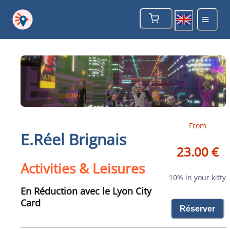
From
E.Réel Brignais
23.00 €
Activities & Leisures
10% in your kitty
En Réduction avec le Lyon City
Card
Réserver