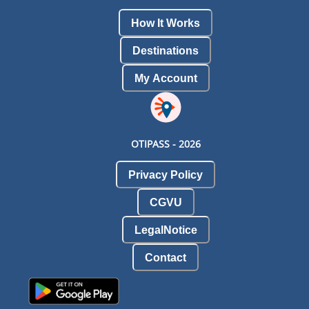
How It Works
Destinations
My Account
OTIPASS -
2026
Privacy Policy
CGVU
LegalNotice
Contact