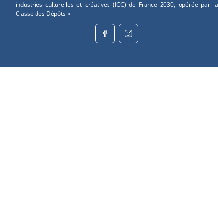
industries culturelles et créatives (ICC) de France 2030, opérée par la
Ciasse des Dépôts »