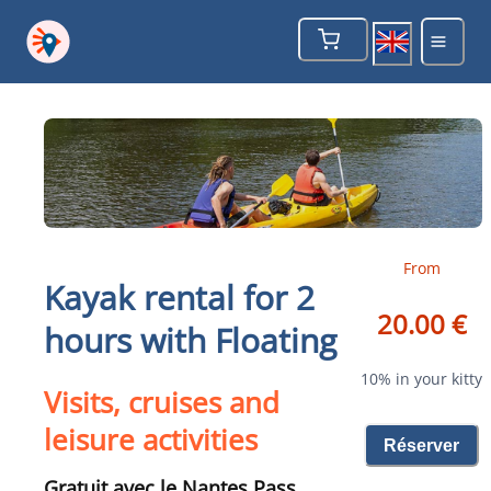
From
Kayak rental for 2
20.00 €
hours with Floating
10% in your kitty
Visits, cruises and
leisure activities
Réserver
Gratuit avec le Nantes Pass