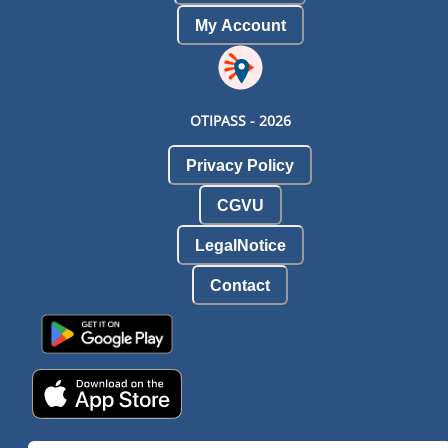
My Account
OTIPASS -
2026
Privacy Policy
CGVU
LegalNotice
Contact