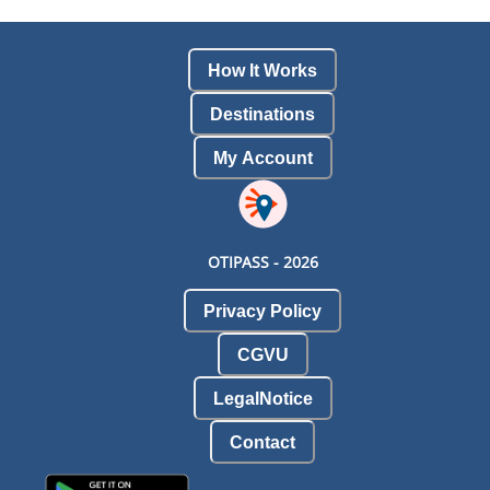
How It Works
Destinations
My Account
OTIPASS -
2026
Privacy Policy
CGVU
LegalNotice
Contact